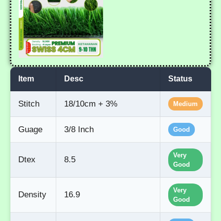
Item
Desc
Status
Stitch
18/10cm + 3%
Medium
Guage
3/8 Inch
Good
Very
Dtex
8.5
Good
Very
Density
16.9
Good